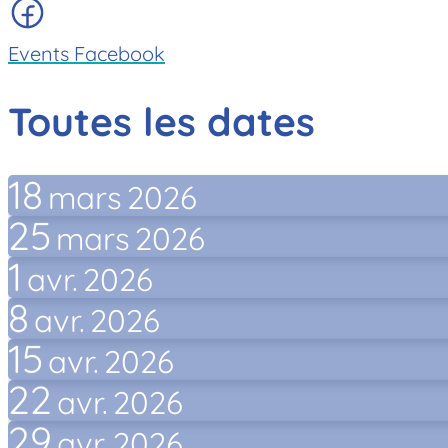
Events Facebook
Toutes les dates
18
mars
2026
25
mars
2026
1
avr.
2026
8
avr.
2026
15
avr.
2026
22
avr.
2026
29
avr.
2026