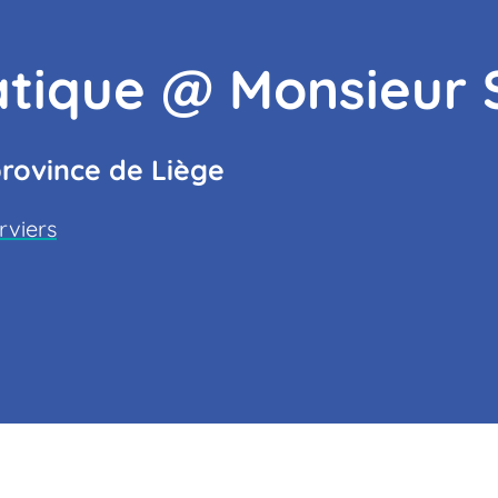
atique @ Monsieur 
province de Liège
rviers