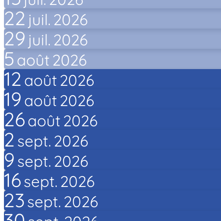
22
juil.
2026
29
juil.
2026
5
août
2026
12
août
2026
19
août
2026
26
août
2026
2
sept.
2026
9
sept.
2026
16
sept.
2026
23
sept.
2026
30