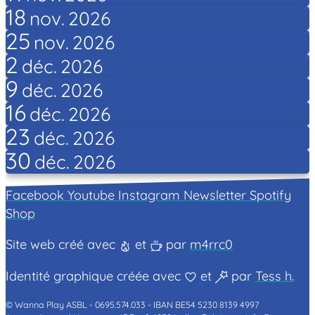
18
nov.
2026
25
nov.
2026
2
déc.
2026
9
déc.
2026
16
déc.
2026
23
déc.
2026
30
déc.
2026
Facebook
Youtube
Instagram
Newsletter
Spotify
Shop
Site web créé avec
et
par
m4rrc0
Identité graphique créée avec
et
par
Tess h.
© Wanna Play ASBL -
0695.574.033 -
IBAN BE54 5230 8139 4997