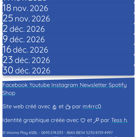
18
nov.
2026
25
nov.
2026
2
déc.
2026
9
déc.
2026
16
déc.
2026
23
déc.
2026
30
déc.
2026
Facebook
Youtube
Instagram
Newsletter
Spotify
Shop
Site web créé avec
et
par
m4rrc0
Identité graphique créée avec
et
par
Tess h.
© Wanna Play ASBL -
0695.574.033 -
IBAN BE54 5230 8139 4997