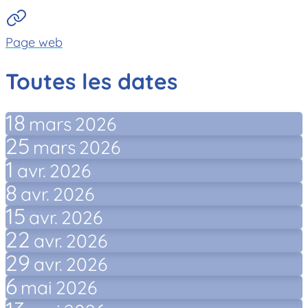
Page web
Toutes les dates
18
mars
2026
25
mars
2026
1
avr.
2026
8
avr.
2026
15
avr.
2026
22
avr.
2026
29
avr.
2026
6
mai
2026