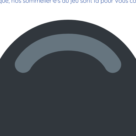
ue, nos sommelièr·e·s du jeu sont là pour vous co