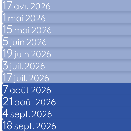
17
avr.
2026
1
mai
2026
15
mai
2026
5
juin
2026
19
juin
2026
3
juil.
2026
17
juil.
2026
7
août
2026
21
août
2026
4
sept.
2026
18
sept.
2026