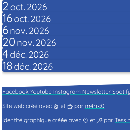
2
oct.
2026
16
oct.
2026
6
nov.
2026
20
nov.
2026
4
déc.
2026
18
déc.
2026
Facebook
Youtube
Instagram
Newsletter
Spotif
Site web créé avec
et
par
m4rrc0
Identité graphique créée avec
et
par
Tess h