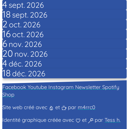
4
sept.
2026
18
sept.
2026
2
oct.
2026
16
oct.
2026
6
nov.
2026
20
nov.
2026
4
déc.
2026
18
déc.
2026
Facebook
Youtube
Instagram
Newsletter
Spotify
Shop
Site web créé avec
et
par
m4rrc0
Identité graphique créée avec
et
par
Tess h.