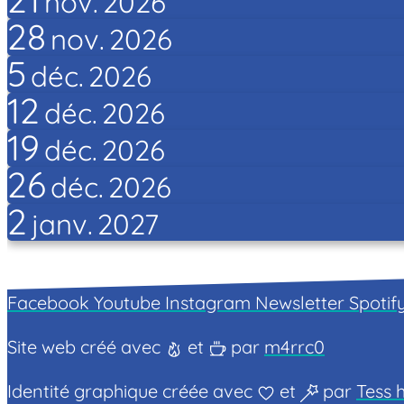
nov.
2026
28
nov.
2026
5
déc.
2026
12
déc.
2026
19
déc.
2026
26
déc.
2026
2
janv.
2027
Facebook
Youtube
Instagram
Newsletter
Spotif
Site web créé avec
et
par
m4rrc0
Identité graphique créée avec
et
par
Tess h