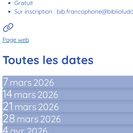
Gratuit
Sur inscription : bib.francophone@bibliolud
Page web
Toutes les dates
7
mars
2026
14
mars
2026
21
mars
2026
28
mars
2026
4
avr.
2026