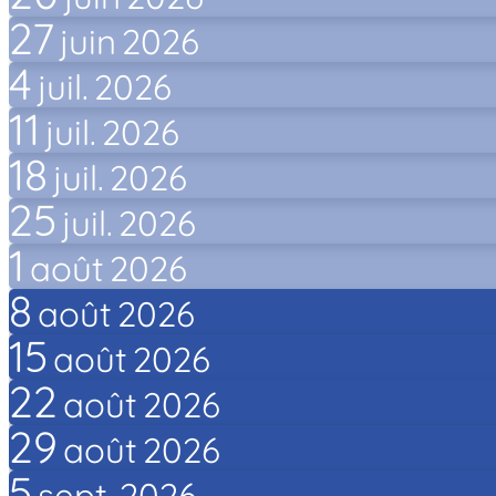
27
juin
2026
4
juil.
2026
11
juil.
2026
18
juil.
2026
25
juil.
2026
1
août
2026
8
août
2026
15
août
2026
22
août
2026
29
août
2026
5
sept.
2026