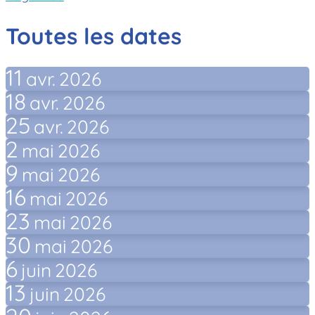
Toutes les dates
11
avr.
2026
18
avr.
2026
25
avr.
2026
2
mai
2026
9
mai
2026
16
mai
2026
23
mai
2026
30
mai
2026
6
juin
2026
13
juin
2026