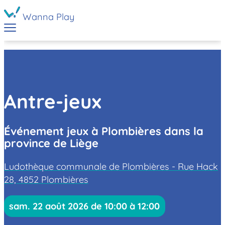
Wanna Play
Antre-jeux
Événement jeux à Plombières dans la
province de Liège
Ludothèque communale de Plombières - Rue Hack
28, 4852 Plombières
sam. 22 août 2026 de 10:00 à 12:00