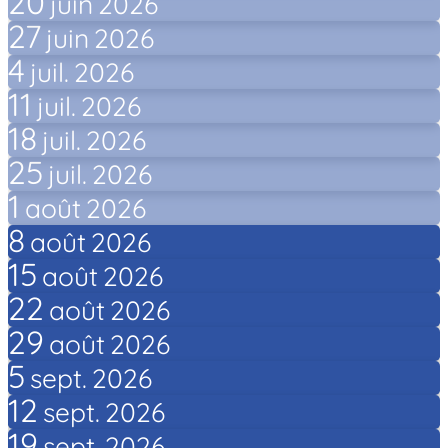
20
juin
2026
27
juin
2026
4
juil.
2026
11
juil.
2026
18
juil.
2026
25
juil.
2026
1
août
2026
8
août
2026
15
août
2026
22
août
2026
29
août
2026
5
sept.
2026
12
sept.
2026
19
sept.
2026