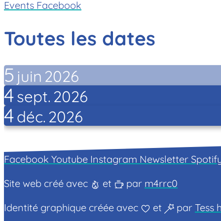
Events Facebook
Toutes les dates
5
juin
2026
4
sept.
2026
4
déc.
2026
Facebook
Youtube
Instagram
Newsletter
Spotif
Site web créé avec
et
par
m4rrc0
Identité graphique créée avec
et
par
Tess h