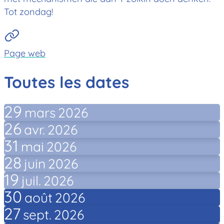
Tot zondag!
Page web
Toutes les dates
29
mars
2026
26
avr.
2026
31
mai
2026
28
juin
2026
19
juil.
2026
30
août
2026
27
sept.
2026