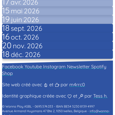
17
avr.
2026
15
mai
2026
19
juin
2026
18
sept.
2026
16
oct.
2026
20
nov.
2026
18
déc.
2026
Facebook
Youtube
Instagram
Newsletter
Spotify
Shop
Site web créé avec
et
par
m4rrc0
Identité graphique créée avec
et
par
Tess h.
© Wanna Play ASBL -
0695.574.033 -
IBAN BE54 5230 8139 4997
Avenue Armand Huysmans 47 Bte 2, 1050 Ixelles, Belgique -