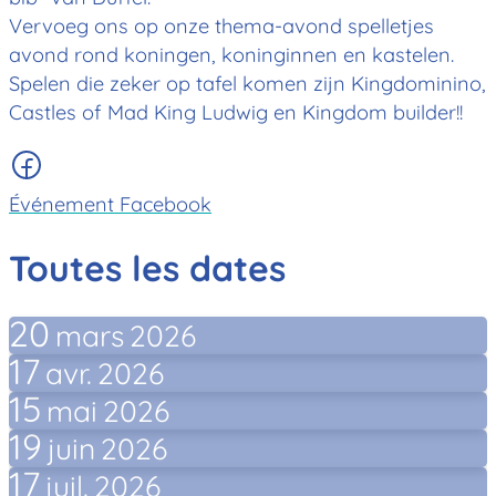
Vervoeg ons op onze thema-avond spelletjes
avond rond koningen, koninginnen en kastelen.
Spelen die zeker op tafel komen zijn Kingdominino,
Castles of Mad King Ludwig en Kingdom builder!!
Événement Facebook
Toutes les dates
20
mars
2026
17
avr.
2026
15
mai
2026
19
juin
2026
17
juil.
2026