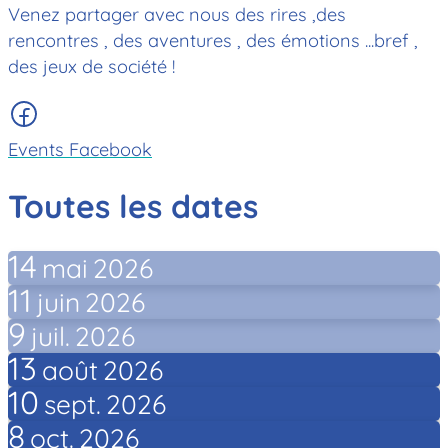
Venez partager avec nous des rires ,des
rencontres , des aventures , des émotions ...bref ,
des jeux de société !
Events Facebook
Toutes les dates
14
mai
2026
11
juin
2026
9
juil.
2026
13
août
2026
10
sept.
2026
8
oct.
2026