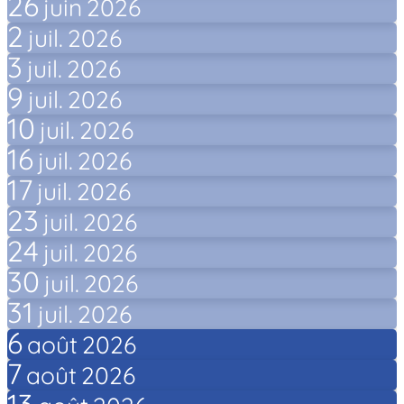
26
juin
2026
2
juil.
2026
3
juil.
2026
9
juil.
2026
10
juil.
2026
16
juil.
2026
17
juil.
2026
23
juil.
2026
24
juil.
2026
30
juil.
2026
31
juil.
2026
6
août
2026
7
août
2026