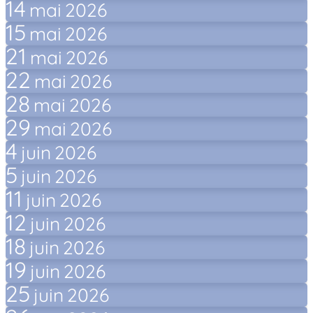
14
mai
2026
15
mai
2026
21
mai
2026
22
mai
2026
28
mai
2026
29
mai
2026
4
juin
2026
5
juin
2026
11
juin
2026
12
juin
2026
18
juin
2026
19
juin
2026
25
juin
2026