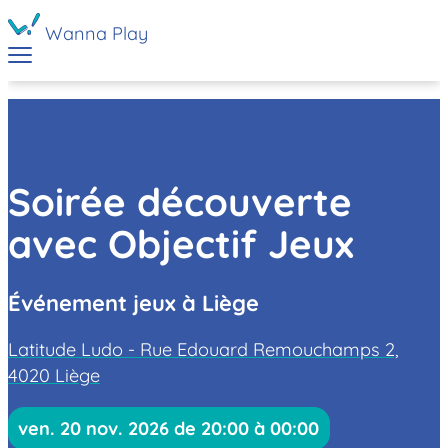
Wanna Play
Soirée découverte
avec Objectif Jeux
Événement jeux à Liège
Latitude Ludo - Rue Edouard Remouchamps 2,
4020 Liège
ven. 20 nov. 2026 de 20:00 à 00:00