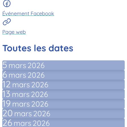
Événement Facebook
Page web
Toutes les dates
5
mars
2026
6
mars
2026
12
mars
2026
13
mars
2026
19
mars
2026
20
mars
2026
26
mars
2026