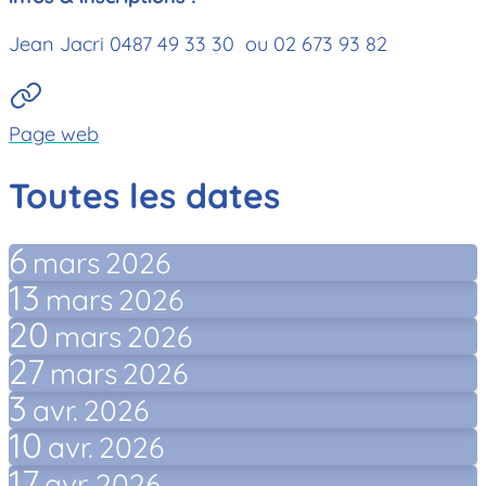
Jean Jacri 0487 49 33 30 ou 02 673 93 82
Page web
Toutes les dates
6
mars
2026
13
mars
2026
20
mars
2026
27
mars
2026
3
avr.
2026
10
avr.
2026
17
avr.
2026