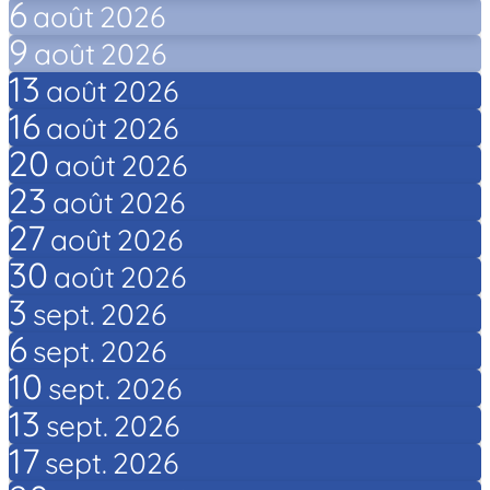
6
août
2026
9
août
2026
13
août
2026
16
août
2026
20
août
2026
23
août
2026
27
août
2026
30
août
2026
3
sept.
2026
6
sept.
2026
10
sept.
2026
13
sept.
2026
17
sept.
2026