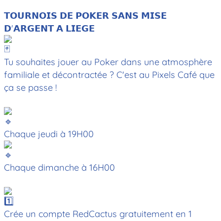
𝗧𝗢𝗨𝗥𝗡𝗢𝗜𝗦 𝗗𝗘 𝗣𝗢𝗞𝗘𝗥 𝗦𝗔𝗡𝗦 𝗠𝗜𝗦𝗘
𝗗'𝗔𝗥𝗚𝗘𝗡𝗧 𝗔 𝗟𝗜𝗘𝗚𝗘
Tu souhaites jouer au Poker dans une atmosphère
familiale et décontractée ? C'est au Pixels Café que
ça se passe !
Chaque jeudi à 19H00
Chaque dimanche à 16H00
Crée un compte RedCactus gratuitement en 1