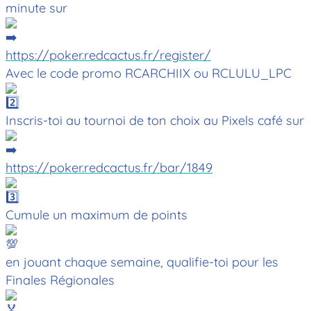
minute sur
https://poker.redcactus.fr/register/
Avec le code promo RCARCHIIX ou RCLULU_LPC
Inscris-toi au tournoi de ton choix au Pixels café sur
https://poker.redcactus.fr/bar/1849
Cumule un maximum de points
en jouant chaque semaine, qualifie-toi pour les
Finales Régionales