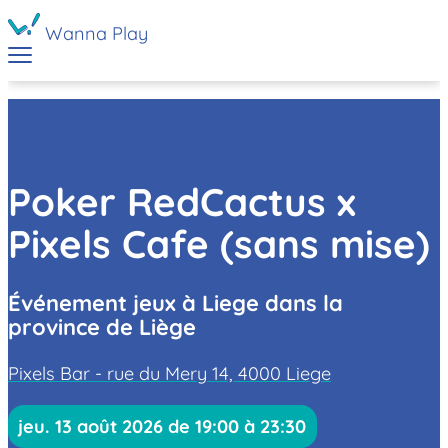
Wanna Play
Poker RedCactus x
Pixels Cafe (sans mise)
Événement jeux à Liege dans la
province de Liège
Pixels Bar - rue du Mery 14, 4000 Liege
jeu. 13 août 2026 de 19:00 à 23:30