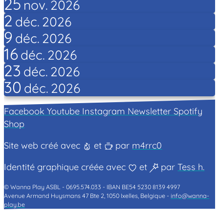
25
nov.
2026
2
déc.
2026
9
déc.
2026
16
déc.
2026
23
déc.
2026
30
déc.
2026
Facebook
Youtube
Instagram
Newsletter
Spotify
Shop
Site web créé avec
et
par
m4rrc0
Identité graphique créée avec
et
par
Tess h.
© Wanna Play ASBL -
0695.574.033 -
IBAN BE54 5230 8139 4997
Avenue Armand Huysmans 47 Bte 2, 1050 Ixelles, Belgique -