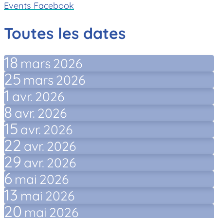
Events Facebook
Toutes les dates
18
mars
2026
25
mars
2026
1
avr.
2026
8
avr.
2026
15
avr.
2026
22
avr.
2026
29
avr.
2026
6
mai
2026
13
mai
2026
20
mai
2026