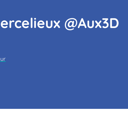
iercelieux @Aux3D
mur