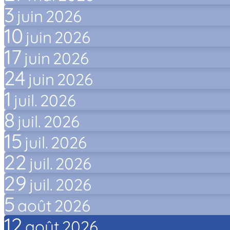
3
juin
2026
10
juin
2026
17
juin
2026
24
juin
2026
1
juil.
2026
8
juil.
2026
15
juil.
2026
22
juil.
2026
29
juil.
2026
5
août
2026
12
août
2026