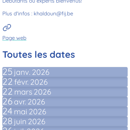
Débutants ou experts bienvenus!
Plus d'infos : khaldoun@fij.be
Page web
Toutes les dates
25
janv.
2026
22
févr.
2026
22
mars
2026
26
avr.
2026
24
mai
2026
28
juin
2026