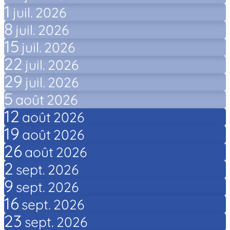
1
juil.
2026
8
juil.
2026
15
juil.
2026
22
juil.
2026
29
juil.
2026
5
août
2026
12
août
2026
19
août
2026
26
août
2026
2
sept.
2026
9
sept.
2026
16
sept.
2026
23
sept.
2026