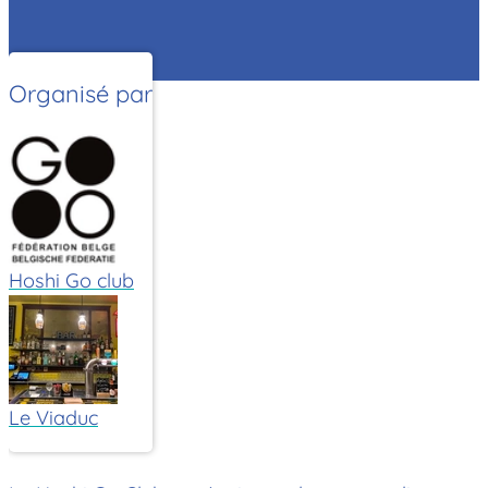
Organisé par
Hoshi Go club
Le Viaduc