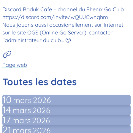
Discord Baduk Cafe – channel du Phenix Go Club
https://discord.com/invite/wQUJCwnqhm
Nous jouons aussi occasionellement sur Internet
sur le site OGS (Online Go Server): contacter
l’administrateur du club… 🙂
Page web
Toutes les dates
10
mars
2026
14
mars
2026
17
mars
2026
21
mars
2026