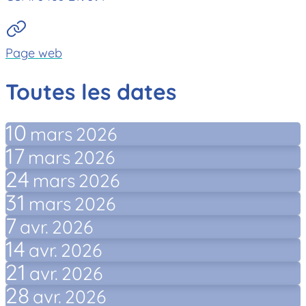
Page web
Toutes les dates
10
mars
2026
17
mars
2026
24
mars
2026
31
mars
2026
7
avr.
2026
14
avr.
2026
21
avr.
2026
28
avr.
2026