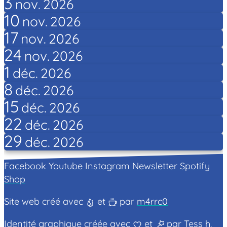
3
nov.
2026
10
nov.
2026
17
nov.
2026
24
nov.
2026
1
déc.
2026
8
déc.
2026
15
déc.
2026
22
déc.
2026
29
déc.
2026
Facebook
Youtube
Instagram
Newsletter
Spotify
Shop
Site web créé avec
et
par
m4rrc0
Identité graphique créée avec
et
par
Tess h.