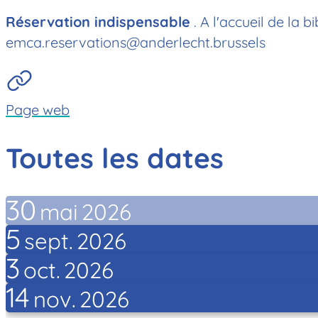
Réservation indispensable
. A l'accueil de la 
emca.reservations@anderlecht.brussels
Page web
Toutes les dates
30
mai
2026
5
sept.
2026
3
oct.
2026
14
nov.
2026