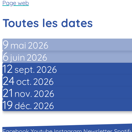
Page web
Toutes les dates
9
mai
2026
6
juin
2026
12
sept.
2026
24
oct.
2026
21
nov.
2026
19
déc.
2026
Facebook
Youtube
Instagram
Newsletter
Spotif