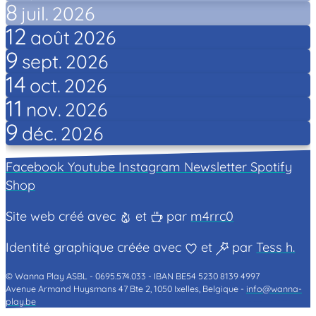
8
juil.
2026
12
août
2026
9
sept.
2026
14
oct.
2026
11
nov.
2026
9
déc.
2026
Facebook
Youtube
Instagram
Newsletter
Spotify
Shop
Site web créé avec
et
par
m4rrc0
Identité graphique créée avec
et
par
Tess h.
© Wanna Play ASBL -
0695.574.033 -
IBAN BE54 5230 8139 4997
Avenue Armand Huysmans 47 Bte 2, 1050 Ixelles, Belgique -