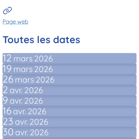
Page web
Toutes les dates
12
mars
2026
19
mars
2026
26
mars
2026
2
avr.
2026
9
avr.
2026
16
avr.
2026
23
avr.
2026
30
avr.
2026