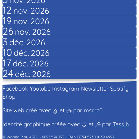
nov.
2026
12
nov.
2026
19
nov.
2026
26
nov.
2026
3
déc.
2026
10
déc.
2026
17
déc.
2026
24
déc.
2026
Facebook
Youtube
Instagram
Newsletter
Spotify
Shop
Site web créé avec
et
par
m4rrc0
Identité graphique créée avec
et
par
Tess h.
© Wanna Play ASBL -
0695.574.033 -
IBAN BE54 5230 8139 4997