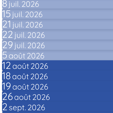
8
juil.
2026
15
juil.
2026
21
juil.
2026
22
juil.
2026
29
juil.
2026
5
août
2026
12
août
2026
18
août
2026
19
août
2026
26
août
2026
2
sept.
2026