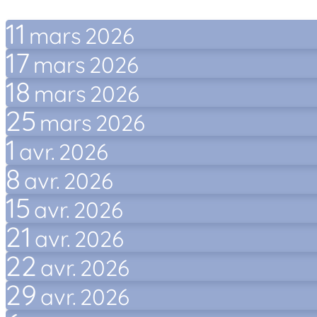
11
mars
2026
17
mars
2026
18
mars
2026
25
mars
2026
1
avr.
2026
8
avr.
2026
15
avr.
2026
21
avr.
2026
22
avr.
2026
29
avr.
2026