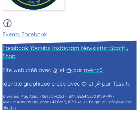
Events Facebook
Facebook
Youtube
Instagram
Newsletter
Spotify
Shop
Site web créé avec
et
par
m4rrc0
Identité graphique créée avec
et
par
Tess h.
© Wanna Play ASBL -
0695.574.033 -
IBAN BE54 5230 8139 4997
Avenue Armand Huysmans 47 Bte 2, 1050 Ixelles, Belgique -