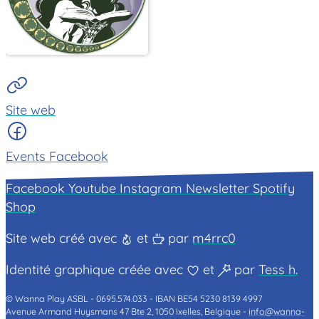
Site web
Events Facebook
Facebook
Youtube
Instagram
Newsletter
Spotify
Shop
Site web créé avec
et
par
m4rrc0
Identité graphique créée avec
et
par
Tess h.
© Wanna Play ASBL -
0695.574.033 -
IBAN BE54 5230 8139 4997
Avenue Armand Huysmans 47 Bte 2, 1050 Ixelles, Belgique -