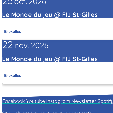
25
oct.
2026
Le Monde du jeu @ FIJ St-Gilles
Bruxelles
22
nov.
2026
Le Monde du jeu @ FIJ St-Gilles
Bruxelles
Facebook
Youtube
Instagram
Newsletter
Spotif