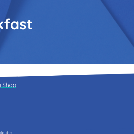
kfast
y
Shop
.