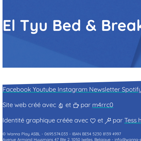
El Tyu Bed & Brea
Facebook
Youtube
Instagram
Newsletter
Spotif
Site web créé avec
et
par
m4rrc0
Identité graphique créée avec
et
par
Tess h
© Wanna Play ASBL -
0695.574.033 -
IBAN BE54 5230 8139 4997
Avenue Armand Huysmans 47 Bte 2, 1050 Ixelles, Belgique -